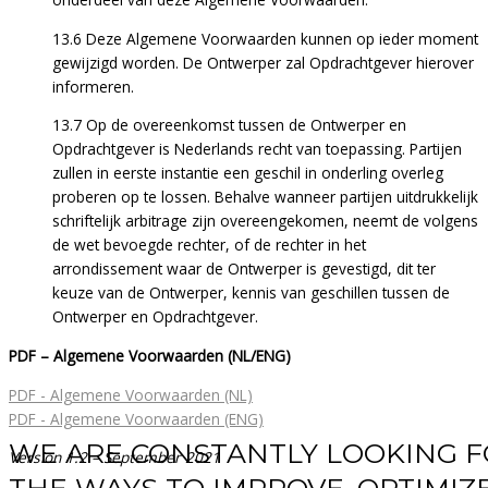
13.6 Deze Algemene Voorwaarden kunnen op ieder moment
gewijzigd worden. De Ontwerper zal Opdrachtgever hierover
informeren.
13.7 Op de overeenkomst tussen de Ontwerper en
Opdrachtgever is Nederlands recht van toepassing. Partijen
zullen in eerste instantie een geschil in onderling overleg
proberen op te lossen. Behalve wanneer partijen uitdrukkelijk
schriftelijk arbitrage zijn overeengekomen, neemt de volgens
de wet bevoegde rechter, of de rechter in het
arrondissement waar de Ontwerper is gevestigd, dit ter
keuze van de Ontwerper, kennis van geschillen tussen de
Ontwerper en Opdrachtgever.
PDF – Algemene Voorwaarden (NL/ENG)
PDF - Algemene Voorwaarden (NL)
PDF - Algemene Voorwaarden (ENG)
WE ARE CONSTANTLY LOOKING 
Version 1.2 – September 2021
THE WAYS TO IMPROVE, OPTIMIZ