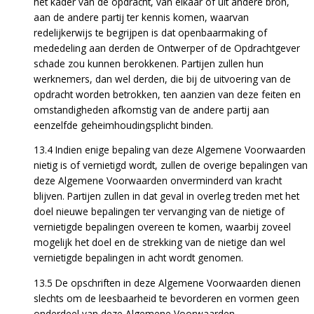
het kader van de opdracht, van elkaar of uit andere bron,
aan de andere partij ter kennis komen, waarvan
redelijkerwijs te begrijpen is dat openbaarmaking of
mededeling aan derden de Ontwerper of de Opdrachtgever
schade zou kunnen berokkenen. Partijen zullen hun
werknemers, dan wel derden, die bij de uitvoering van de
opdracht worden betrokken, ten aanzien van deze feiten en
omstandigheden afkomstig van de andere partij aan
eenzelfde geheimhoudingsplicht binden.
13.4 Indien enige bepaling van deze Algemene Voorwaarden
nietig is of vernietigd wordt, zullen de overige bepalingen van
deze Algemene Voorwaarden onverminderd van kracht
blijven. Partijen zullen in dat geval in overleg treden met het
doel nieuwe bepalingen ter vervanging van de nietige of
vernietigde bepalingen overeen te komen, waarbij zoveel
mogelijk het doel en de strekking van de nietige dan wel
vernietigde bepalingen in acht wordt genomen.
13.5 De opschriften in deze Algemene Voorwaarden dienen
slechts om de leesbaarheid te bevorderen en vormen geen
onderdeel van deze Algemene Voorwaarden.