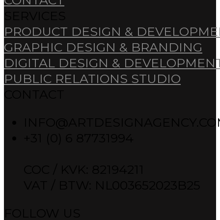
SERVICES
PRODUCT DESIGN & DEVELOPME
GRAPHIC DESIGN & BRANDING
DIGITAL DESIGN & DEVELOPMEN
PUBLIC RELATIONS STUDIO
CONTACT
INFO@ARTDESIGNAGENCY.CO
+31 (0) 6 87731994
COC / KVK: 82194211
VAT / BTW: NL003652023B25
FOLLOW US